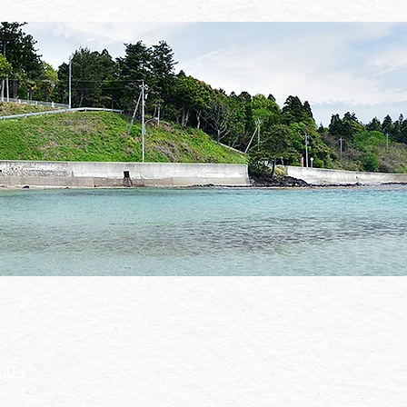
MAP
)