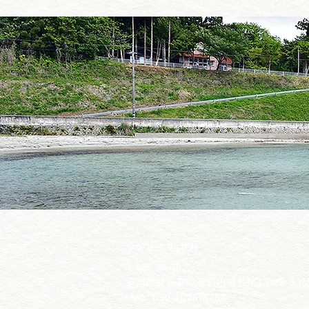
アトリエ 桃花林
〒927-0608
石川県鳳珠郡能登町内浦長尾13-22-3 (
Mob.
090-1636-6768