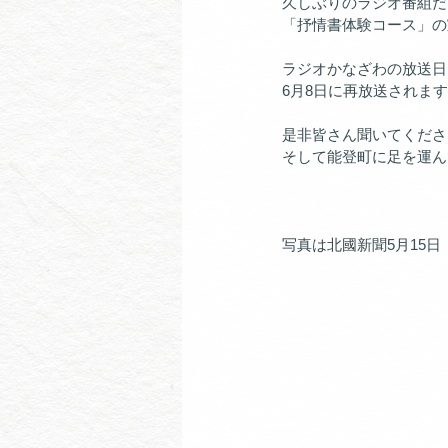
久しぶりのラジオ番組だ
「抒情書体験コース」の
ラジオかなざわの放送日は
6月8日に再放送されま
是非皆さん聞いてくださ
そして能登町に足を運ん
写真は北國新聞5月15